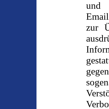
und
Email
zur 
ausdr
Info
gesta
gege
sogen
Vers
Verb