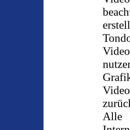
beac
ers
Tond
Video
nutze
Graf
Vide
zurüc
All
Inter