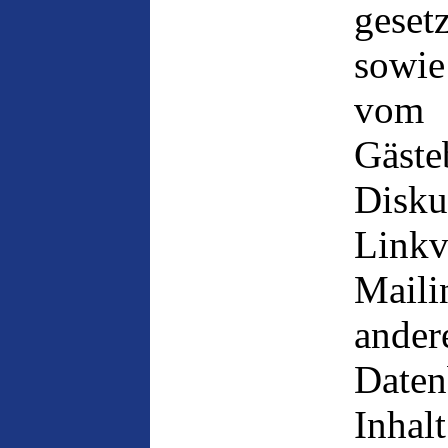
geset
sowie
vom 
Gäste
Disku
Linkv
Maili
and
Date
Inhal