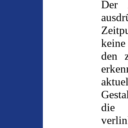
Der 
ausd
Zeit
keine
den z
erke
aktu
Gesta
die 
verli