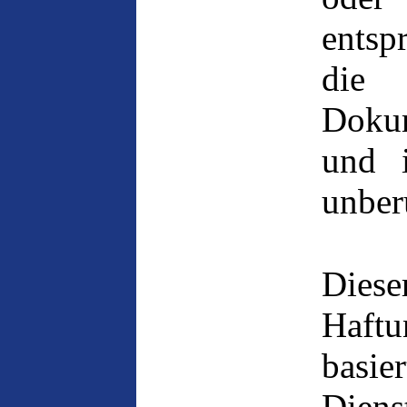
entsp
die 
Dokum
und i
unber
Diese
Haftu
basie
Diens