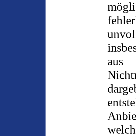
mögli
feh
unvol
insbe
aus
Nich
darge
entst
Anbi
welc