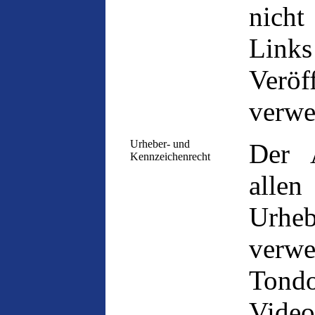
nich
Link
Veröf
verwe
Urheber- und
Der A
Kennzeichenrecht
alle
Urh
verw
Tond
Video