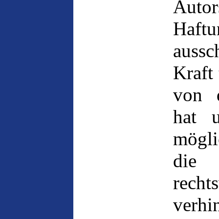
Auto
Haftu
aussc
Kraft
von 
hat 
mögli
die
rech
verhi