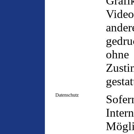
Graf
Video
ander
gedru
ohn
Zusti
gestat
Datenschutz
Sof
Inte
Mögl