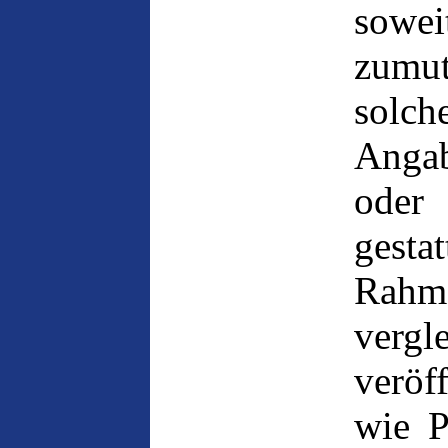
sowei
zumut
solc
Angab
oder
gesta
Rahme
verg
veröf
wie P