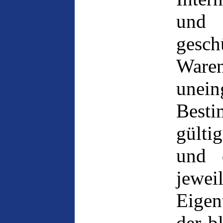
und 
gesc
Ware
une
Best
gülti
und 
jewe
Eigen
der b