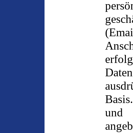
per
ges
(Ema
Ansc
erfol
Daten
ausd
Basis
und
ange