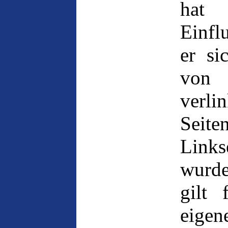
hat 
Einfl
er si
von 
verl
Sei
Link
wurde
gilt 
eige