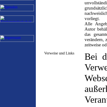
unvollstän
grundsätzli
nachweislich
vorliegt.
Alle Angeb
Autor behäl
das gesam
verändern, 
zeitweise od
Verweise und Links
Bei d
Ver
Webse
au
Veran