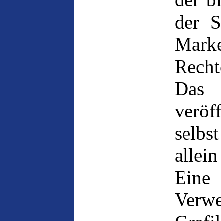
der S
Mark
Rechte
Das
veröf
selbst
allei
Eine 
Ver